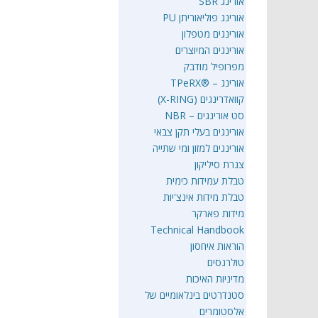
אורינג SBR
אורינג פוליאוריתן PU
אורינגים מטפלון
אורינגים המיוצרים
מפרופיל מודבק
אורינג – ®TPeRX
קוואדרינגים (X-RING)
סט אורינגים – NBR
אורינגים בעלי תקן צבאי
אורינגים למזון ומי שתייה
צנרת סיליקון
טבלת עמידות כימית
טבלת מידות אינצ'יות
מידות פארקר
Technical Handbook
הוראות איחסון
טולרנסים
מדיניות האיכות
סטנדרטים בינלאומיים של
אלסטומרים