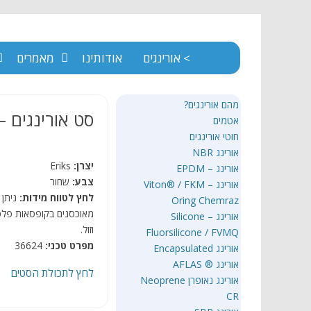
> אורינגים
אודותינו
מאמרים
מהם אורינגים?
סט אורינגים – BR
אטמים
חוטי אורינגים
אורינג NBR
יצרן:
Eriks
אורינג – EPDM
צבע:
שחור
אורינג – Viton® / FKM
לחץ לטווח מידות:
ניתן 
Oring Chemraz
מאוכסנים בקופסאות פלסטי
אורינג – Silicone
וזול.
Fluorsilicone / FVMQ
מפרט טכני:
36624
אורינג Encapsulated
אורינג ® AFLAS
לחץ לתכולת הסטים
אורינג נאופרן Neoprene
CR