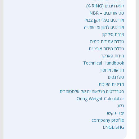
קוואדרינגים (X-RING)
סט אורינגים – NBR
אורינגים בעלי תקן צבאי
אורינגים למזון ומי שתייה
צנרת סיליקון
טבלת עמידות כימית
טבלת מידות אינצ'יות
מידות פארקר
Technical Handbook
הוראות איחסון
טולרנסים
מדיניות האיכות
סטנדרטים בינלאומיים של אלסטומרים
Oring Weight Calculator
בלוג
יצירת קשר
company profile
ENGLISHG