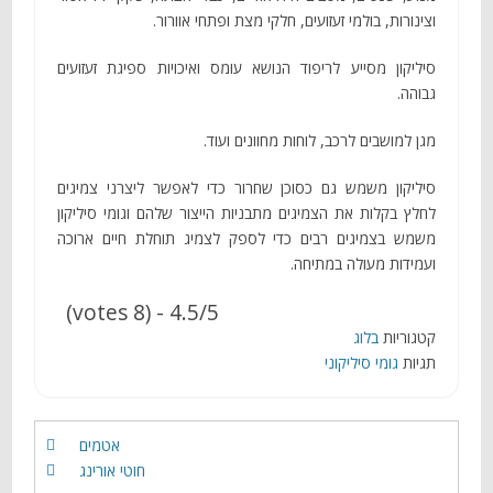
וצינורות, בולמי זעזועים, חלקי מצת ופתחי אוורור.
סיליקון מסייע לריפוד הנושא עומס ואיכויות ספיגת זעזועים
גבוהה.
מגן למושבים לרכב, לוחות מחוונים ועוד.
סיליקון משמש גם כסוכן שחרור כדי לאפשר ליצרני צמיגים
לחלץ בקלות את הצמיגים מתבניות הייצור שלהם וגומי סיליקון
משמש בצמיגים רבים כדי לספק לצמיג תוחלת חיים ארוכה
ועמידות מעולה במתיחה.
4.5/5 - (8 votes)
קטגוריות
בלוג
תגיות
גומי סיליקוני
אטמים
חוטי אורינג