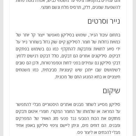
והם עמידים בהקפאה ציפוי על משטחי כביש, אסדה נוטה פחות
להשפעת שמנים, דלק, תרסיס מלח וגשם חומצי.
נייר וסרטים
בתחום עיבוד הנייר, שימוש בסיליקון מאפשר ייצור קל יותר של
כמויות גדולות של חומר. לסיליקון קיים שוק גדול בשחרור נייר על
ידי סיוע לתוויות ומדבקות להתקלף כמו גם בשימוש בפתקים
דביקים. סיליקונים אחרים הם דבקים, כולל דבקים רגישים ללחץ.
דבקי סיליקון גם עמידים בפני לחות וטמפרטורות, ולכן הם טובים
לשימושים שבו ייתכן שיש קיצוניות סביבתית, כמו משטחים
חיצוניים או בתא המנוע החם של מכונית.
שיקום
סיליקון מסייע לשחזר מבנים ואתרים היסטוריים מבלי להתפשר
על המראה או שלמותו של החומר המקורי. חומרי איטום ודבקים
מחזקים את הכוח הטבעי נגד פגעי מזג האוויר של המפרקים
ומבנים. הם דוחים מים, וניתן ליישם ציפוי סיליקון באופן אחיד
מבלי להכתים או ליצור פס.