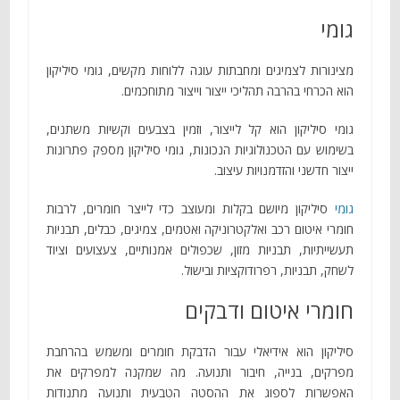
גומי
מצינורות לצמיגים ומחבתות עוגה ללוחות מקשים, גומי סיליקון
הוא הכרחי בהרבה תהליכי ייצור וייצור מתוחכמים.
גומי סיליקון הוא קל לייצור, וזמין בצבעים וקשיות משתנים,
בשימוש עם הטכנולוגיות הנכונות, גומי סיליקון מספק פתרונות
ייצור חדשני והזדמנויות עיצוב.
גומי
סיליקון מיושם בקלות ומעוצב כדי לייצר חומרים, לרבות
חומרי איטום רכב ואלקטרוניקה ואטמים, צמיגים, כבלים, תבניות
תעשייתיות, תבניות מזון, שכפולים אמנותיים, צעצועים וציוד
לשחק, תבניות, רפרודוקציות ובישול.
חומרי איטום ודבקים
סיליקון הוא אידיאלי עבור הדבקת חומרים ומשמש בהרחבת
מפרקים, בנייה, חיבור ותנועה. מה שמקנה למפרקים את
האפשרות לספוג את ההסטה הטבעית ותנועה מתנודות