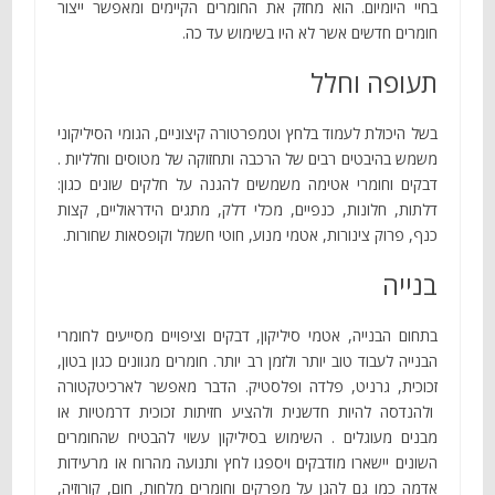
בחיי היומיום. הוא מחזק את החומרים הקיימים ומאפשר ייצור
חומרים חדשים אשר לא היו בשימוש עד כה.
תעופה וחלל
בשל היכולת לעמוד בלחץ וטמפרטורה קיצוניים, הגומי הסיליקוני
משמש בהיבטים רבים של הרכבה ותחזוקה של מטוסים וחלליות .
דבקים וחומרי אטימה משמשים להגנה על חלקים שונים כגון:
דלתות, חלונות, כנפיים, מכלי דלק, מתגים הידראוליים, קצות
כנף, פרוק צינורות, אטמי מנוע, חוטי חשמל וקופסאות שחורות.
בנייה
בתחום הבנייה, אטמי סיליקון, דבקים וציפויים מסייעים לחומרי
הבנייה לעבוד טוב יותר ולזמן רב יותר. חומרים מגוונים כגון בטון,
זכוכית, גרניט, פלדה ופלסטיק. הדבר מאפשר לארכיטקטורה
ולהנדסה להיות חדשנית ולהציע חזיתות זכוכית דרמטיות או
מבנים מעוגלים . השימוש בסיליקון עשוי להבטיח שהחומרים
השונים יישארו מודבקים ויספגו לחץ ותנועה מהרוח או מרעידות
אדמה כמו גם להגן על מפרקים וחומרים מלחות, חום, קורוזיה,