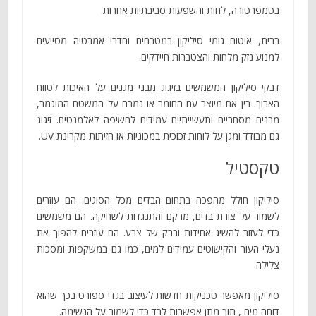
בטמפרטורה, לחות והשפעות סביבתיות אחרות.
בבית, איטום גומי סיליקון במטבחים וחדרי אמבטיה מסייעים
למנוע נזק מלחות והצטברות חיידקים.
דבקי סיליקון המשמשים בזיגוג מבני מגנים על האיכות לטווח
הארוך. בין אם מיוצר עם החומר או נמרח על המשטח המוגמר,
מבנים מסחריים ותעשייתיים עמידים לחשיפה לאלמנטים. זיגוג
גם מבודד ומגן על לוחות זכוכית במכוניות או חזיתות מקרינת UV.
טקסטיל
סיליקון חולל מהפכה בתחום הבדים מכל הסוגים. הם עוזרים
לשמור על צורת בדים, מרקם והתנגדות לשחיקה. הם משמשים
כדי לעזור להשיג אחידות וברק של צבע. הם עוזרים להפוך את
נעלי העור והקישוטים עמידים למים, כמו גם במשקפות ומסכות
צלילה.
סיליקון מאפשר טכניקות חדשות לעיצוב בגדי ספורט בכך שהוא
דוחה מים , תוך מתן אפשרות לבד כדי לשמור על הנשימה.