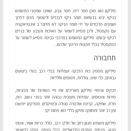
סיליקון הוא סוכן חסר ריח, חסר צבע, שאינו שמנוני המשמש
בניקוי יבש בנשיאת חומר ניקוי לבגדים ולשטוף מהם לכלוך
ושמנים הלכודים על ידי חומר הניקוי. לא מדובר ב אינטראקציה
עם טקסטיל, ולכן מסייע לשמור על האיכות והצבע של בגדים
לניקוי יבשים. סיליקון המשמש במרככי כביסה מסייע לשמור על
הטקסטיל בגלל תכונות הריכוך שלהם..
תחבורה
סיליקון מספק כוח הדבקה ועמידות בכלי רכב בעלי ביצועים
גבוהים, כלי שיט, צוללות, מטוסים וחלליות.
דבקים וציפויי סיליקון מאריכים את חיי השירות של מכוניות,
סירות ומטוסים. עמידות חיצונית גבוהה יותר בפני גשם, רוח,
מלח, שחיקה, קרינת אולטרה סגולה וכימיקלים. מפרקים יימשכו
זמן רב יותר ותחזוקה ותיקון כללי הוא פחות יקר.
סיליקון משמש מגוון רחב של חלקי רכב, כולל: כריות אוויר, אטמי
מנוע, פנסים, מסבים הידראוליים, כבלי הצתה, פקקי רדיאטור