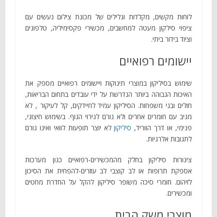
לוחות מקשים, מקלדות וגלילים של מכונת צילום נעשים עם
ציפוי סילקון מעטה למחשבים, מכשירי פקסימיליה, טלפונים
וציוד בידור ביתי.
יישומים רפואיים
שימוש בסיליקון במוצרי תינוקות ויישומים רפואיים מספק את
האיכות הגבוהה ביותר הנדרשת על ידי עובדים בתחום הבריאות,
חולים ובני משפחות. הסיליקון עמיד לחיידקים, קל לעיקור , לא
מגיב עם חומרים אחרים ולא גורם לגירוי הגוף. בשימוש חיצוני,
פנימי, או דרך הווריד,
סיליקון
לא יוצר תופעות לוואי ואינו גורם
לתגובות אלרגיות.
צינורות סיליקון בחלק מהמכשירים-רפואיים כגון מערכות
אספקת תרופות או לב קוצבי לב עוזרים-להפחית את הסיכון
לזיהום. חומרי סיכה משופר סיליקון להקל על החדרת מחטים
ומכשירים.
מוצרי משק הבית