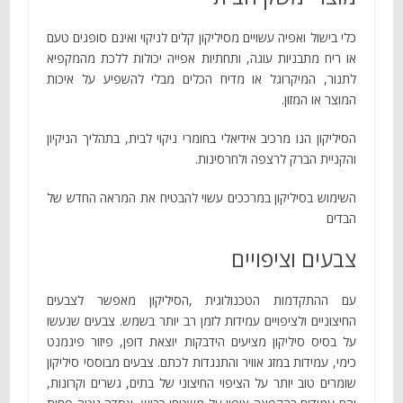
כלי בישול ואפיה עשויים מסיליקון קלים לניקוי ואינם סופגים טעם
או ריח מתבניות עוגה, ותחתיות אפייה יכולות ללכת מהמקפיא
לתנור, המיקרוגל או מדיח הכלים מבלי להשפיע על איכות
המוצר או המזון.
הסיליקון הנו מרכיב אידיאלי בחומרי ניקוי לבית, בתהליך הניקיון
והקניית הברק לרצפה ולחרסינות.
השימוש בסיליקון במרככים עשוי להבטיח את המראה החדש של
הבדים
צבעים וציפויים
עם ההתקדמות הטכנולוגית ,הסיליקון מאפשר לצבעים
החיצוניים ולציפויים עמידות לזמן רב יותר בשמש. צבעים שנעשו
על בסיס סיליקון מציעים הידבקות יוצאת דופן, פיזור פיגמנט
כימי, עמידות במזג אוויר והתנגדות לכתם. צבעים מבוססי סיליקון
שומרים טוב יותר על הציפוי החיצוני של בתים, גשרים וקרונות,