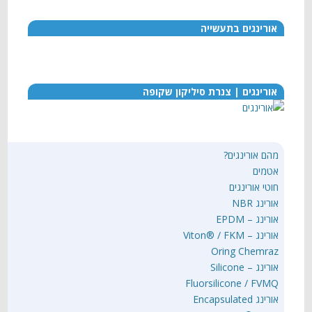
אורינגים בתעשייה
אורינגים | צנרת סיליקון שקופה
מהם אורינגים?
אטמים
חוטי אורינגים
אורינג NBR
אורינג – EPDM
אורינג – Viton® / FKM
Oring Chemraz
אורינג – Silicone
Fluorsilicone / FVMQ
אורינג Encapsulated