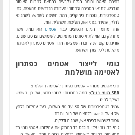
בחירת האטם וחומר הגלם נקבעים בהתאם למרווח האיטום
הנדרש, לתנאי הסביבה ולתחומי העבודה הנדרשים מהאטם, כמו
טמפרטורות, נוכחות כימיקלים, רמת חשיפה לשמש/ לשמנים/
לדלק, עמידה בפני אש, מוליכות חשמלית ועוד.
אחד מחומרי הגלם הנפוצים עבור
אטמים
הוא גומי, אשר
מתחלק גם הוא לתתי סוגים המתאימים לשימושים וצרכים שונים.
אורינגים קום הינה חברה שמציעה מגוון אטמים כפתרון לאטימה
מושלמת לכל צורך ושימוש.
גומי לייצור אטמים כפתרון
לאטימה מושלמת
סוגי אטמים מגומי – אטמים כפתרון לאטימה מושלמת:
SBR (גומי רגיל):
דומה בתכונותיו לגומי טבעי, ועל כן, משמש
בעיקר למים.
עמיד בטמפרטורות של 30 עד 90 מעלות, בעל עמידות בלחץ
של 4 עד 5 bar ובלחצים של ביוב וצנרת.
אסור לשימוש לכיבוי אש, שמנים ודלקים.
גומי בד: גומי אליו מוכנס בד המחזק את עמידותו. אטמי גומי בד
מתאימים במיוחד לשימוש בלחצים גבוהים יותר, מאשר ה –