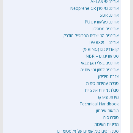
אורינג ® AFLAS
אורינג נאופרן Neoprene CR
אורינג SBR
אורינג פוליאוריתן PU
אורינגים מטפלון
אורינגים המיוצרים מפרופיל מודבק
אורינג – ®TPeRX
קוואדרינגים (X-RING)
סט אורינגים – NBR
אורינגים בעלי תקן צבאי
אורינגים למזון ומי שתייה
צנרת סיליקון
טבלת עמידות כימית
טבלת מידות אינצ'יות
מידות פארקר
Technical Handbook
הוראות איחסון
טולרנסים
מדיניות האיכות
סטנדרטים בינלאומיים של אלסטומרים