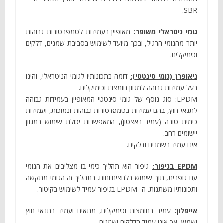
SBR.
גומי ניטראלי משופר:
מאופיין בעמידות לטמפרטורות גבוהות
יותר מהגומי הרגיל, ובכך מיועד לשימוש בסביבת שמנים, דלקים
וכימיקלים.
ניאופרן (גומי סינטטי):
דומה בתכונותיו לגומי הניטראלי, והינו
בעל עמידות גבוהה למגוון חומצות וכימיקלים.
EPDM: סוג נוסף של גומי סינטטי המאופיין בעמידות גבוהה
לתנאי חוץ, בהם עמידות בטמפרטורות גבוהות ונמוכות, ועמידות
כימית טובה (עמיד באצטון), המאפשרות יכולת שימוש במגוון
יישומים רחב.
אינו עמיד בשמנים ודלקים.
EPDM בגיפור:
גיפור הוא תהליך כימי בו מצליבים את הגומי
עם גופרית, תוך שימוש בלחצים וחום. בתהליך זה הגומי מתקשה
ותכונותיו משתנות. ה- EPDM בגיפור עמיד לשימוש בקיטור.
אייפלון:
עמיד בחומצות וכימיקלים, מתאים ועמיד בתנאי חוץ
ושמש, אך אינו עמיד בדלקים ושמנים.