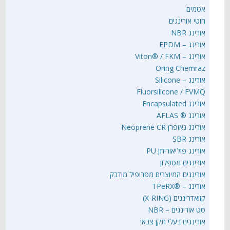
אטמים
חוטי אורינגים
אורינג NBR
אורינג – EPDM
אורינג – Viton® / FKM
Oring Chemraz
אורינג – Silicone
Fluorsilicone / FVMQ
אורינג Encapsulated
אורינג ® AFLAS
אורינג נאופרן Neoprene CR
אורינג SBR
אורינג פוליאוריתן PU
אורינגים מטפלון
אורינגים המיוצרים מפרופיל מודבק
אורינג – ®TPeRX
קוואדרינגים (X-RING)
סט אורינגים – NBR
אורינגים בעלי תקן צבאי