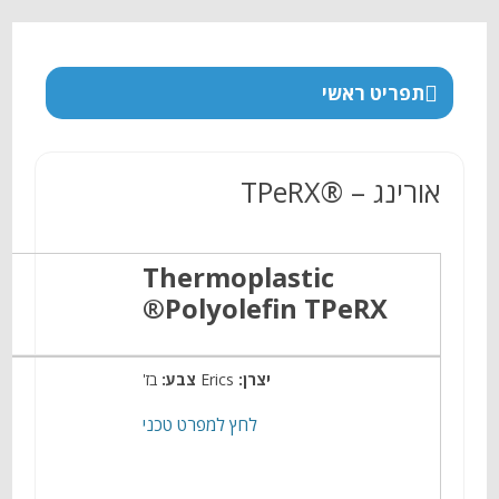
תפריט ראשי
אורינג – ®TPeRX
Thermoplastic
Polyolefin TPeRX®
יצרן:
Erics
צבע:
בז'
לחץ למפרט טכני