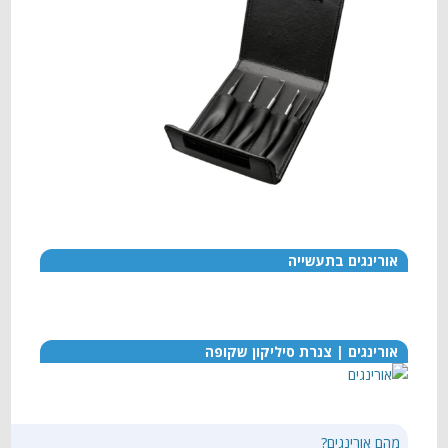
אורינגים בתעשייה
אורינגים | צנרת סיליקון שקופה
מהם אורינגים?