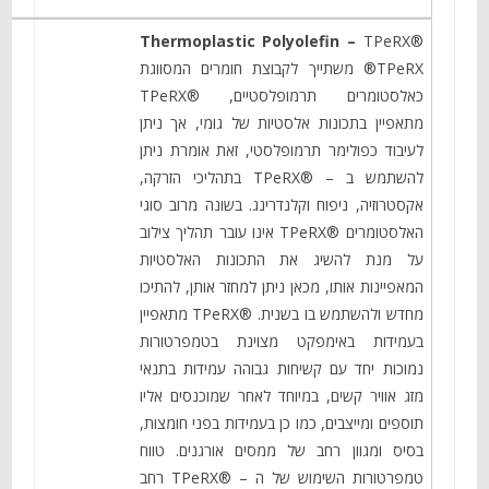
Thermoplastic Polyolefin –
TPeRX®
®TPeRX משתייך לקבוצת חומרים המסווגת
כאלסטומרים תרמופלסטיים, ®TPeRX
מתאפיין בתכונות אלסטיות של גומי, אך ניתן
לעיבוד כפולימר תרמופלסטי, זאת אומרת ניתן
להשתמש ב – ®TPeRX בתהליכי הזרקה,
אקסטרוזיה, ניפוח וקלנדרינג. בשונה מרוב סוגי
האלסטומרים ®TPeRX אינו עובר תהליך צילוב
על מנת להשיג את התכונות האלסטיות
המאפיינות אותו, מכאן ניתן למחזר אותן, להתיכו
מחדש ולהשתמש בו בשנית. ®TPeRX מתאפיין
בעמידות באימפקט מצוינת בטמפרטורות
נמוכות יחד עם קשיחות גבוהה עמידות בתנאי
מזג אוויר קשים, במיוחד לאחר שמוכנסים אליו
תוספים ומייצבים, כמו כן בעמידות בפני חומצות,
בסיס ומגוון רחב של ממסים אורגנים. טווח
טמפרטורות השימוש של ה – ®TPeRX רחב