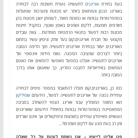
בעת בחירת
אורינגים
לתעשייה נועדת חשיבות רבה לבחירה
באורינג הנכון והמתאים ביותר. יש מכונות ומערכות שפועלות
בטמפרטורות גבוהות או נמוכות מאוד, לעומתן ישנן מכונות בהן
מוזרמים חומצות, דלקים ושמנים באופן שוטף, במקביל חייבות
מכונות רבות לפעול בתנאיי הרמטיות מוחלטת… צוות עובדים
מקצועי של חברת אורינגים.קום בעל וותק וניסיון עשיר בתחום
האורינגים יעזור בבחירת אורינגים לתעשייה תוך הלימה הטובה
ביותר לצרכים שמציבה המכונה. טווח מידות אינסופי של
אורינגים לתעשייה אצלנו במפעל מאפשר להתאים את האטם
המתאים באידיאליות למבנה החריץ, כך שיאטום אותו בדרך
הטובה ביותר.
כמו כן, באורינגים.קום תוכלו להתאבזר במספר טיפים לבחירה
עתידית נכונה של אורינגים לתעשייה. למשל, הידעתם ש
סיליקון
הוא החומר המומלץ עבור אורינג הצפוי להשתלב בסביבה
המתאפיינת בטמפרטורות גבוהות במיוחד? הידעתם שאורינגים
העשויים מאייפלון עמידים בחומצות וכימיקאלים אך אינם שורדים
זמן רב בעת מגע עם דלקים ושמנים?…
פנו אלינו לייעוץ – אנו נשמח לענות על כל שאלה