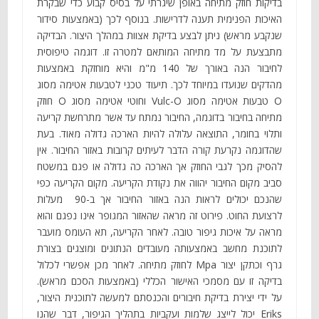
בדיקות חוזק מתיחה באופן שיגרתי על בסיס קבוע כדי שבקרת
האיכות הפנימית תענה לדרישות. בנוסף לכך (באמצעות סידור
שנקבע מראש) ניתן לבצע בדיקת אצוות במהלך היצור. הבדיקה
מתבצעת על מד מתיחה המותאם למטרה זו. דוגמה טיפוסית
לחיבור הנה באורך של 140 מ"מ והיא מוחזקת באמצעות
מהדקים שנועדו במיוחד לכך. תיעוד טכני לטבעות אטימה מסוג
O טבעות אטימה מסוג Vulc-O וחוטי אטימה מסוג O חוזק
מתיחה בחיבור בדוגמה, החיבור נמתח עד אשר מתרחשת קריעה
ותלוי בחומר, התוצאה עלולה להיות הארכה גדולה מאוד. בעת
שהדוגמה נקרעת קורה הדבר לעיתים קרובות באזור החיבור. אין
להסיק מכך לגבי החוזק אך הארכה כה גדולה או פגם במשטח
סביב מקום החיבור יהווה את נקודת הקריעה. מקום הקריעה כפי
שהנכם יכולים לראות הנה באזור החיבור אך ב-90 מעלות
לרצועת החוט. פירוט זה מראה שהאזור המגופר אינו נפגם והוא
מראה על איכות גיפור טובה. לאחר הקריעה, תא העומס מועבר
לתוכנת מחשב באמצעותה מעובדים הנתונים ומוצגים בצורת
גרף וכתקן יצור Mpa לחוזק מתיחה. לאחר מכן אפשרי לכלול
בדיקה זו עם מסמכי האישור הכללי (באמצעות הסכם מראש).
על ידי יצירת בדיקת חיבורים והכנסתם למעשה לתוכנית היצור,
Eriks יכול לייצג שלמות ועקביות בתהליך הגיפור, דבר שהנו