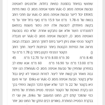
שימושי במיוחד בהזמנת כמויות גדולות. אלמנטים לאטימה
טבעות אטימה מסוג Vulc-O וחוטי אטימה מסוג O טווח מידות
ERIKS יכול לייצר טבעות אטימה מסוג Vulc-O עם חתכי רוחב
בטווח של מ-1.78 מ"מ ועד 15.9 מ"מ (אף גדול יותר על פי
בקשה מיוחדת). לטבעות אלה יהיה גימור משטח בהתאם
לסטנדרט היצור אלא אם נתבקש אחרת. שלא כמו בטבעות
האטימה מסוג O, לטבעות אטימה מסוג Vulc-O יש מגבלה
לקוטר פנימי אותו ניתן לייצר ביחס לחתך הרוחב. הטבלה הבאה
מראה את המידות הקטנות ביותר הניתנות לייצור. חתך רוחב
() הקוטר הפנימי הקטן ביותר () 1.78 מ"מ עד
8.40 מ"מ 30 מ"מ 8.00 מ"מ עד 12.70 מ"מ 45
מ"מ 13.00 מ"מ עד 16.90 מ"מ 60 מ"מ אנא שימו לב
במחירון שמחירן של טבעות אטימה מסוג Vulc-Oאלה הנו יותר
גבוה מאחר והן קשות יותר ליצור. למרות הנאמר לא קיים גבול
עליון בקוטר. טבעת אטימה מסוג Vulc-O ש-Eriks יצר אי פעם
היא בקוטר של 22 מ' דבר שלא יאמן! הדבר הקשה היחידי בכך
הנו בקרת האיכות של הקוטר הפנימי. סטייה מותרת של מידות
כפי שהוזכר קודם לכן, החוט המעוצב של Eriks, אין שני לו
בבקרת הסטייה המותרת. באזורים רבים התקן של החוט טוב יותר