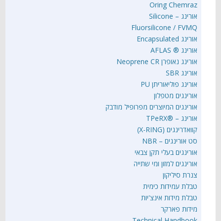
Oring Chemraz
אורינג – Silicone
Fluorsilicone / FVMQ
אורינג Encapsulated
אורינג ® AFLAS
אורינג נאופרן Neoprene CR
אורינג SBR
אורינג פוליאוריתן PU
אורינגים מטפלון
אורינגים המיוצרים מפרופיל מודבק
אורינג – ®TPeRX
קוואדרינגים (X-RING)
סט אורינגים – NBR
אורינגים בעלי תקן צבאי
אורינגים למזון ומי שתייה
צנרת סיליקון
טבלת עמידות כימית
טבלת מידות אינצ'יות
מידות פארקר
Technical Handbook