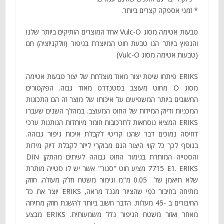
* זמני אספקה קצרים ביותר.
טבעות אטימה מסוג Vulc-O אחד המוצרים הותיקים ביותר שלנו
והנפוץ ביותר הנו טבעת חוט המיוצרת בגיפור (וולקניזציה) חם
(טבעות אטימה מסוג Vulc-O)
ERIKS פיתחו שיטת יצור מאוד מוצלחת של יצור טבעות אטימה
מסוג O מחוט מעוצב בסטנדרט מאוד גבוה. הפקטורים
החשובים ביותר המשפיעים על איכותו של מוצר זה הם התכונות
המכניות ודיוק המידות של החוט המעוצב. במהלך השנים שעברו
ERIKS המציא נוסחאות לתרכובות חומר מיוחדות הנותנות ערכי
דחיסה נמוכים דבר שהנו קריטי לקבלת איכות גיפור גבוהה.
בנוסף לכך כל קווי היצור הנם מבוקרי לייזר לקבלת דיוק מידות
והסטייה המותרת בגימור החוט גבוהה לעיתים מהתקן DIN
7715 E1. ERIKS מציע חוט "סגור" אשר יש לו סטייה מותרת
שלא תיאמן של 0.05 מ"מ וגימור משטח חלק מעולה. חוזק
מתיחה בחיבור כפי שהציור מנגד מראה, ERIKS יוצר את כל
החיבורים ב -45 מעלות. הדבר חשוב ביותר להשגת חוזק מתיחה
מאחר ואזור משטח הגיפור גדל משמעותית. ERIKS מבצע