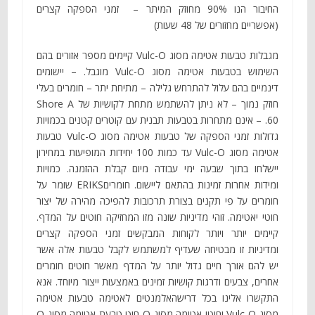
החיבור הנו 90% מחוזק המיתר – זמני הספקה קצרים
(אפשריים מחזורים של 48 שעות)
מגבלות טבעות אטימה מסוג Vulc-O קיימים מספר אזורים בהם
השימוש בטבעות אטימה מסוג Vulc-O מוגבל. – יישומים
דינמיים בהם עלול להתרחש גלילה – מתיחת יתר – חומרים בעלי
חוזק נמוך – לא ניתן להשתמש מתחת לקושיות של Shore A
60. – אינם מתחרות בטבעות תבנית עם קוטרים קטנים בכמויות
גדולות זמני הספקה של טבעות אטימה מסוג Vulc-O טבעות
אטימה מסוג Vulc-O עד כמות 100 יחידות המופיעות במחירון
יישלחו בתוך שבעה ימי עבודה מיום קבלת ההזמנה. כמויות
ומידות אחרות זמינות בהתאם ליישום. חומריםERIKS שומר על
חומרים על פי תקנים בצורת תרכובות להפיכה מהירה של יצור
חוטי יאטימה. זוהי מדיניות שונה מזו המחזיקה חוטים על המדף.
קיימים יותר ויותר לקוחות המבקשים זמני הספקה קצרים
ומדיניות זו מבטיחה שעדיף למשתמש לקבל טבעות אלה אשר
יש להם אורך חיים גדול יותר על המדף מאשר חוטים חומרים
אחרים, צבעים ודרגות קושיות זמינים באמצעות ייצור מיוחד. אנא
התקשרו אלינו בכל דרישהאלמנטים לאטימה טבעות אטימה
מסוג Vulc-O וחוטי אטימה מסוג O חוט טבעת אטימה מסוג O