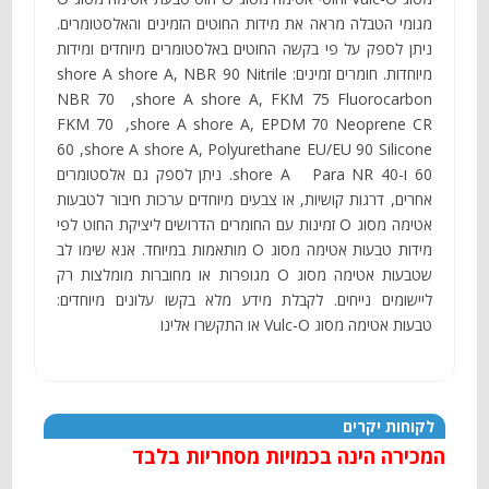
מגומי הטבלה מראה את מידות החוטים הזמינים והאלסטומרים.
ניתן לספק על פי בקשה החוטים באלסטומרים מיוחדים ומידות
מיוחדות. חומרים זמינים: shore A shore A, NBR 90 Nitrile
NBR 70 ,shore A shore A, FKM 75 Fluorocarbon
FKM 70 ,shore A shore A, EPDM 70 Neoprene CR
60 ,shore A shore A, Polyurethane EU/EU 90 Silicone
60 ו-shore A Para NR 40. ניתן לספק גם אלסטומרים
אחרים, דרגות קושיות, או צבעים מיוחדים ערכות חיבור לטבעות
אטימה מסוג O זמינות עם החומרים הדרושים ליציקת החוט לפי
מידות טבעות אטימה מסוג O מותאמות במיוחד. אנא שימו לב
שטבעות אטימה מסוג O מגופרות או מחוברות מומלצות רק
ליישומים נייחים. לקבלת מידע מלא בקשו עלונים מיוחדים:
טבעות אטימה מסוג Vulc-O או התקשרו אלינו
לקוחות יקרים
המכירה הינה בכמויות מסחריות בלבד