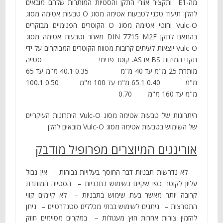
מה-E1 ותקציר אזורי התקן והסטיות המותרות שלהם מובאים
להלן: תיעוד טכני לטבעות אטימה מסוג O טבעות אטימה מסוג
Vulc-O וחוטי אטימה מסוג O הקוטרים הפנימיים מבוקרים
בהתאם לתקן DIN 7715 M2F מאחר וטבעות אטימה מסוג
Vulc-O יוצאות לעיתים קרובות מטווח הקוטרים המבוקרים על ידי
תקני המידות BS או AS. קוטר פנימי סטייה
מותרת 25 מ"מ עד 40 מ"מ 0.35 40.1 מ"מ עד 65
מ"מ 0.40 65.1 מ"מ עד 100 מ"מ 0.50 100.1
מ"מ עד 160 מ"מ 0.70
היתרונות של טבעות אטימה מסוג Vulc-O היתרונות העיקריים
של השימוש בטבעות אטימה מסוג Vulc-O מובאים להלן
אורינגים המיוצרים מפרופיל מודבק
– לא נדרשות תבניות דבר החוסך בעלויות גבוהות – אין גבול
עליון לקוטר כפי שקיים בשימוש בתבניות – הסטייה המותרת
קרובה יותר מאשר בעת שימוש בתבניות – לא קיימים קווי
התפרצות – ניתנים לשימוש בבתי מכללים סטנדרטיים – ניתן
להזמין צורות אחרות חוץ מעגולות – במקרים מסוימים חוזק